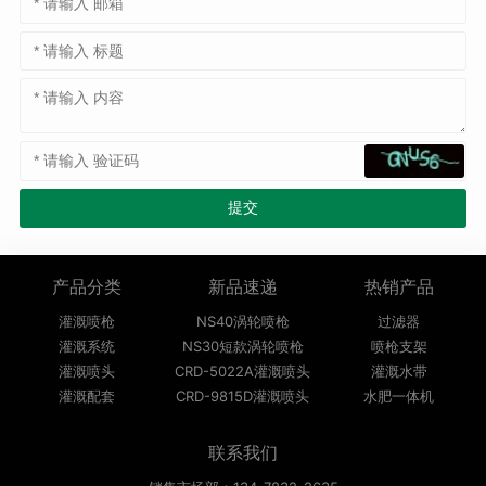
产品分类
新品速递
热销产品
灌溉喷枪
NS40涡轮喷枪
过滤器
灌溉系统
NS30短款涡轮喷枪
喷枪支架
灌溉喷头
CRD-5022A灌溉喷头
灌溉水带
灌溉配套
CRD-9815D灌溉喷头
水肥一体机
联系我们