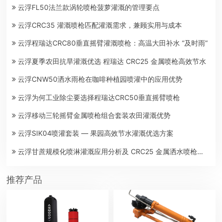
云浮FL50法兰款涡轮喷枪菠萝灌溉的管理要点
云浮CRC35 灌溉喷枪匹配灌溉需求，兼顾实用与成本
云浮程瑞达CRC80垂直摇臂灌溉喷枪：高温大田补水 “及时雨”
云浮夏季农田抗旱灌溉优选 程瑞达 CRC25 金属喷枪高效节水
云浮CNW50洒水雨枪在咖啡种植园喷灌中的应用优势
云浮为何工业除尘要选择程瑞达CRC50垂直摇臂喷枪
云浮移动三轮摇臂金属喷枪组合套装农田灌溉优势
云浮SIK04喷灌套装 — 果园高效节水灌溉优选方案
云浮甘蔗规模化喷淋灌溉应用分析及 CRC25 金属洒水喷枪适配要点
推荐产品