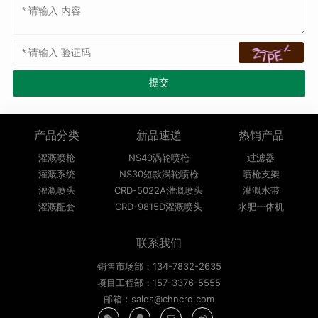
产品分类
新品速递
热销产品
灌溉喷枪
NS40涡轮喷枪
过滤器
灌溉系统
NS30短款涡轮喷枪
喷枪支架
灌溉喷头
CRD-5022A灌溉喷头
灌溉水带
灌溉配套
CRD-9815D灌溉喷头
水肥一体机
联系我们
销售市场部：134-7832-2635
项目工程部：157-3376-5555
邮箱：sales@chncrd.com