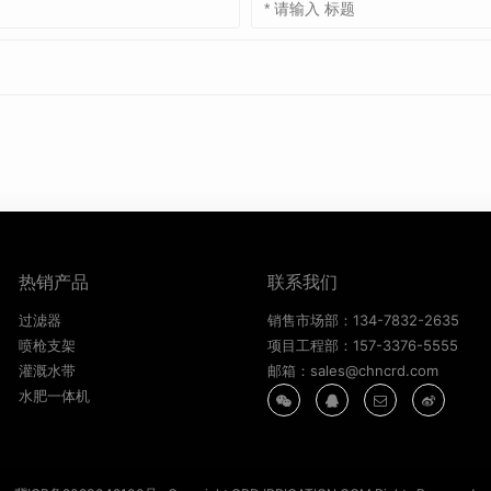
热销产品
联系我们
过滤器
销售市场部：134-7832-2635
喷枪支架
项目工程部：157-3376-5555
灌溉水带
邮箱：sales@chncrd.com
水肥一体机