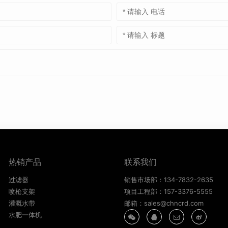
热销产品
联系我们
过滤器
销售市场部：134-7832-2635
喷枪支架
项目工程部：157-3376-5555
灌溉水带
邮箱：sales@chncrd.com
水肥一体机