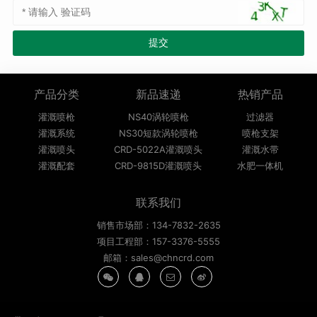
产品分类
新品速递
热销产品
灌溉喷枪
NS40涡轮喷枪
过滤器
灌溉系统
NS30短款涡轮喷枪
喷枪支架
灌溉喷头
CRD-5022A灌溉喷头
灌溉水带
灌溉配套
CRD-9815D灌溉喷头
水肥一体机
联系我们
销售市场部：134-7832-2635
项目工程部：157-3376-5555
邮箱：sales@chncrd.com