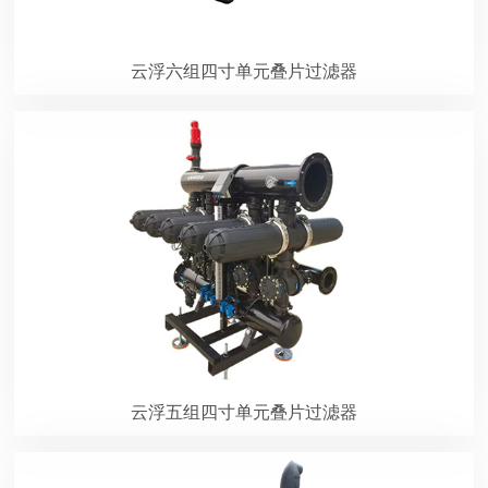
云浮六组四寸单元叠片过滤器
云浮五组四寸单元叠片过滤器