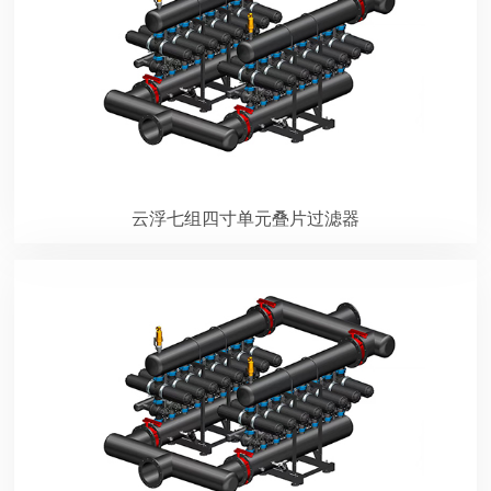
云浮七组四寸单元叠片过滤器