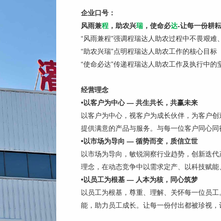
企业口号：
风雨兼
程
，助农兴
瑞
，使命必
达
-让每一份耕
“风雨兼程”强调程瑞达人助农过程中不畏艰难
“助农兴瑞”点明程瑞达人助农工作的核心目
“使命必达”传递程瑞达人助农工作及执行中
经营理念
•
以客户为中心 — 共生共长，共赢未来
以客户为中心，视客户为成长伙伴，为客户创
提供满意的产品与服务。与每一位客户同心同
•以市场为导向
—
循势而变，质信立世
以市场为导向，敏锐洞察行业趋势，创新迭代
理念，在动态竞争中以需求定产、以科技赋能
•以员工为根基
—
人本为核，同心筑梦
以员工为根基，尊重、理解、关怀每一位员工
能，助力员工成长。让每一份付出都被珍视，