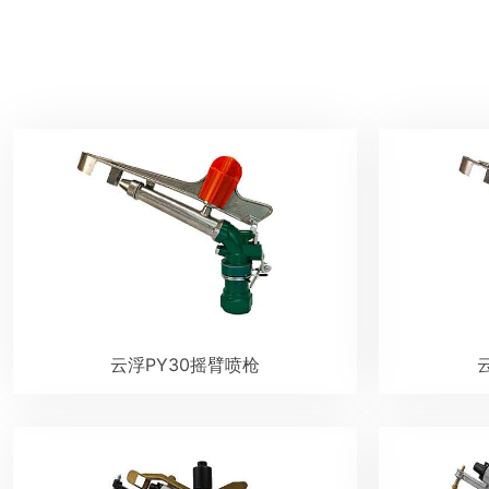
云浮PY30摇臂喷枪