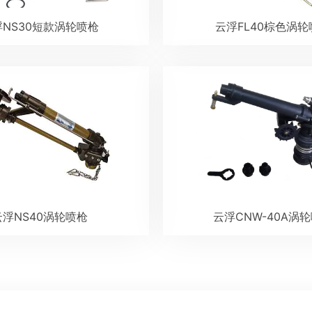
NS30短款涡轮喷枪
云浮FL40棕色涡轮
云浮NS40涡轮喷枪
云浮CNW-40A涡