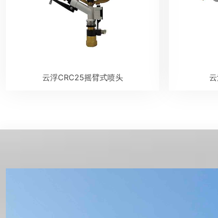
云浮CRC25摇臂式喷头
云