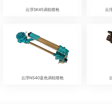
云浮SK45涡轮喷枪
云浮
云浮NS40蓝色涡轮喷枪