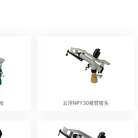
枪
云浮NPY30摇臂喷头